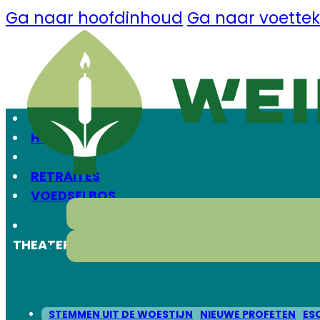
Ga naar hoofdinhoud
Ga naar voettek
HOME
RETRAITES
VOEDSELBOS
THEATER
STEMMEN UIT DE WOESTIJN
NIEUWE PROFETEN
ES