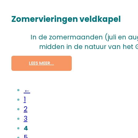
Zomervieringen veldkapel
In de zomermaanden (juli en augu
midden in de natuur van het G
LEES MEER...
←
1
2
3
4
5