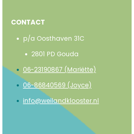
CONTACT
p/a Oosthaven 31C
2801 PD Gouda
06-23190867 (Mariëtte)
06-86840569 (Joyce)
info@weilandklooster.nl