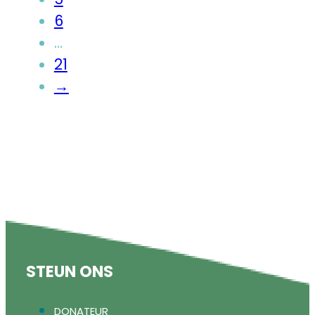
6
…
21
→
STEUN ONS
DONATEUR