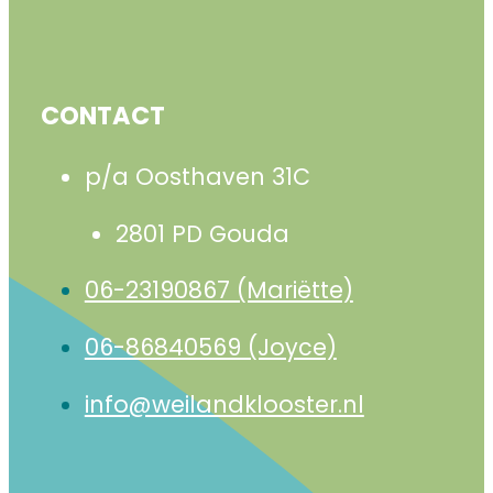
CONTACT
p/a Oosthaven 31C
2801 PD Gouda
06-23190867 (Mariëtte)
06-86840569 (Joyce)
info@weilandklooster.nl