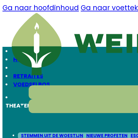
Ga naar hoofdinhoud
Ga naar voettek
HOME
RETRAITES
VOEDSELBOS
THEATER
STEMMEN UIT DE WOESTIJN
NIEUWE PROFETEN
ES